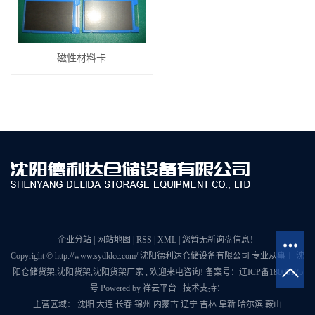
磁性材料卡
企业分站
|
网站地图
|
RSS
|
XML
|
您暂无新询盘信息！
Copyright © http://www.sydldcc.com/ 沈阳德利达仓储设备有限公司 专业从事于
沈
阳仓储货架
,
沈阳货架
,
沈阳货架厂家
, 欢迎来电咨询! 备案号：
辽ICP备18008175
号
Powered by
祥云平台
技术支持：
主营区域：
沈阳
大连
长春
锦州
内蒙古
辽宁
吉林
阜新
哈尔滨
鞍山