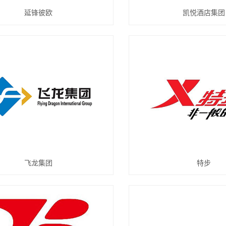
延锋彼欧
凯悦酒店集团
飞龙集团
特步