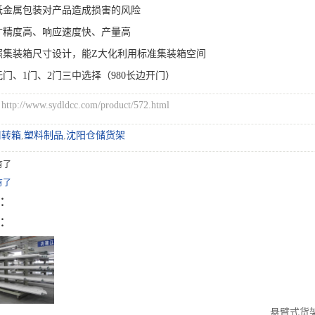
低金属包装对产品造成损害的风险
寸精度高、响应速度快、产量高
照集装箱尺寸设计，能Z大化利用标准集装箱空间
门、1门、2门三中选择（980长边开门）
://www.sydldcc.com/product/572.html
周转箱
,
塑料制品
,
沈阳仓储货架
有了
有了
：
：
悬臂式货