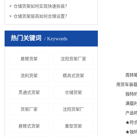
仓储货架如何实现快速拆装？
仓储货架层高如何合理设置？
热门关键词
Keywords
悬臂货架
沈阳货架厂家
周转
流利货架
模具式货架
用货车装载
贯通式货架
仓储货架
独特
满载时
货架厂家
沈阳货架厂
产品
★符
悬臂式货架
重型货架
★独