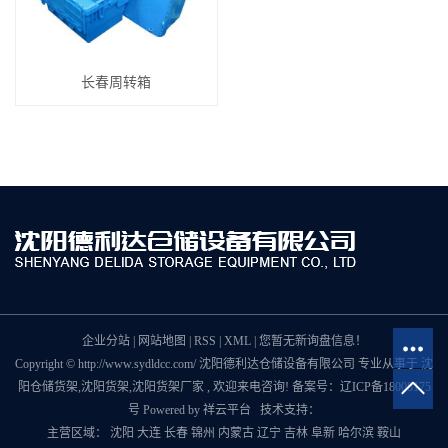
长春周转箱
企业分站
|
网站地图
|
RSS
|
XML
|
您暂无新询盘信息！
Copyright © http://www.sydldcc.com/ 沈阳德利达仓储设备有限公司 专业从事于
沈
阳仓储货架
,
沈阳货架
,
沈阳货架厂家
, 欢迎来电咨询! 备案号：
辽ICP备18008175
号
Powered by
祥云平台
技术支持：
主营区域：
沈阳
大连
长春
锦州
内蒙古
辽宁
吉林
阜新
哈尔滨
鞍山